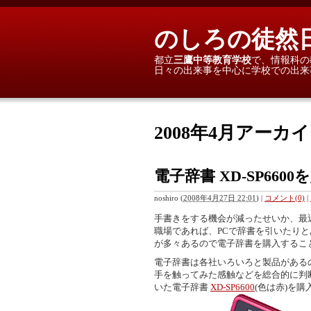
のしろの徒然
都立
三鷹中等教育学校
で、情報科の
日々の出来事を中心に学校での出来事や
2008年4月アーカ
電子辞書 XD-SP6600
noshiro
(
2008年4月27日 22:01
)
|
コメント(0)
|
手書きをする機会が減ったせいか、最
職場であれば、PCで辞書を引いたり
が多々あるので電子辞書を購入するこ
電子辞書は各社いろいろと製品がある
手を触ってみた感触などを総合的に判
いた電子辞書
XD-SP6600
(色は赤)を