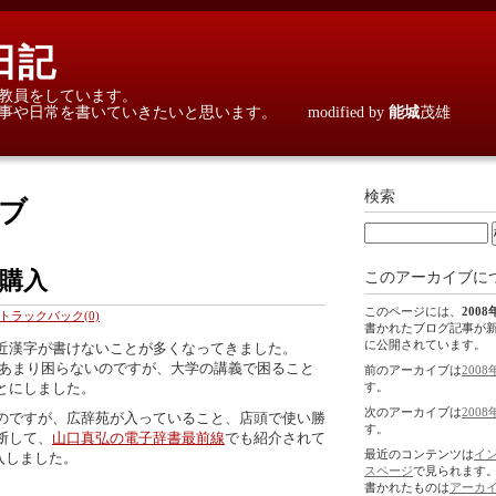
日記
教員をしています。
日常を書いていきたいと思います。 modified by
能城
茂雄
検索
イブ
を購入
このアーカイブに
このページには、
2008
トラックバック(0)
書かれたブログ記事が
に公開されています。
近漢字が書けないことが多くなってきました。
とあまり困らないのですが、大学の講義で困ること
前のアーカイブは
2008
とにしました。
す。
次のアーカイブは
2008
のですが、広辞苑が入っていること、店頭で使い勝
す。
断して、
山口真弘の電子辞書最前線
でも紹介されて
最近のコンテンツは
イ
購入しました。
スページ
で見られます
書かれたものは
アーカ