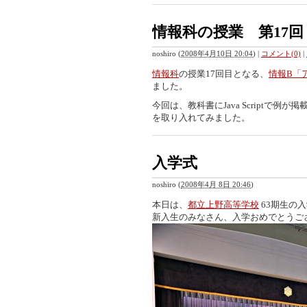
情報科の授業 第17回
noshiro
(
2008年4月10日 20:04
)
|
コメント(0)
|
情報科
の授業17回目となる、
情報B「
ました。
今回は、教科書にJava Scriptで例が掲
を取り入れてみました。
入学式
noshiro
(
2008年4月 8日 20:46
)
本日は、
都立上野高等学校
63期生の
新入生のみなさん、入学おめでとうご