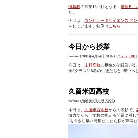
情報科
の授業18回目となる、
情報B「
た。
今回は、
コンピュータサイエンス ア
をしています。映像は
こちら
今日から授業
noshiro
(
2008年4月14日 20:02
)
|
コメント(0)
|
今日は、
上野高校
63期生の初授業があ
全8クラス318名の生徒たちと1年いっ
久留米西高校
noshiro
(
2008年4月11日 23:27
)
本日は、
久留米西高校
からの依頼で、
微力ながら、学校の抱える問題に対し
(もう少し早い時期だったら桜が満開だった