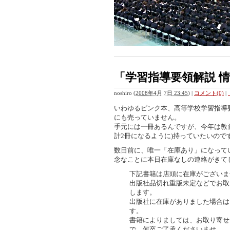
「学習指導要領解説 
noshiro
(
2008年4月 7日 23:45
)
|
コメント(0)
|
いわゆるピンク本、高等学校学習指導要
にも売っていません。
手元には一冊あるんですが、今年は教
計2冊になるように)持っていたいので
数日前に、唯一「在庫あり」になって
念なことに本日在庫なしの連絡がきて
下記書籍は店頭に在庫がございま
出版社品切れ重版未定などでお取
します。
出版社に在庫がありました場合は
す。
書籍によりましては、お取り寄せ
で、何卒ご了承くださいませ。