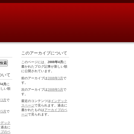
このアーカイブについて
このページには、
2008年4月
に
書かれたブログ記事が新しい順
に公開されています。
ついて
前のアーカイブは
2008年3月
で
す。
年4月
に
新しい順
次のアーカイブは
2008年5月
で
す。
年3月
で
最近のコンテンツは
インデック
スページ
で見られます。過去に
書かれたものは
アーカイブのペ
年5月
で
ージ
で見られます。
ンデック
。過去に
イブのペ