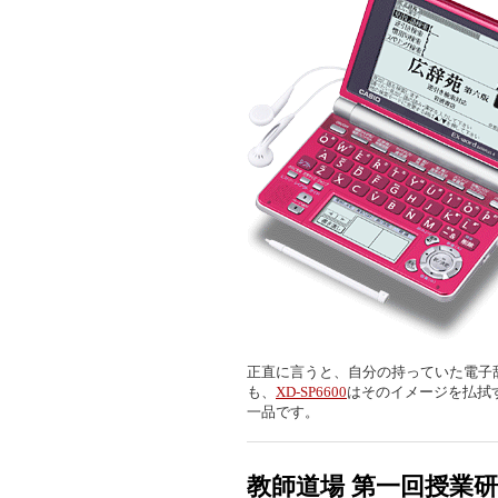
正直に言うと、自分の持っていた電子
も、
XD-SP6600
はそのイメージを払拭
一品です。
教師道場 第一回授業