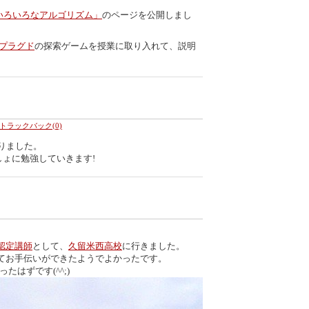
いろいろなアルゴリズム」
のページを公開しまし
ンプラグド
の探索ゲームを授業に取り入れて、説明
トラックバック(0)
りました。
しょに勉強していきます!
認定講師
として、
久留米西高校
に行きました。
てお手伝いができたようでよかったです。
はずです(^^;)