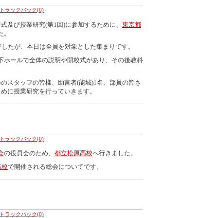
トラックバック(0)
式及び授業研究(第1回)に参加するために、
東京都
た。
でしたが、本日は全員を対象とした集まりです。
下ホールで全体の説明や開校式があり、その後教科
のスタッフの皆様、助言者(能城)1名、部員の皆さ
ために授業研究を行っていきます。
トラックバック(0)
会
の役員会のため、
都立松原高校
へ行きました。
高校
で開催される総会についてです。
トラックバック(0)