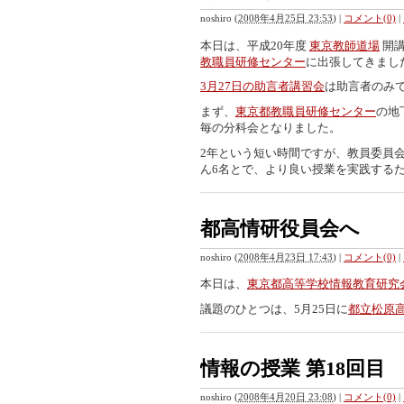
noshiro
(
2008年4月25日 23:53
)
|
コメント(0)
|
本日は、平成20年度
東京教師道場
開講
教職員研修センター
に出張してきまし
3月27日の助言者講習会
は助言者のみ
まず、
東京都教職員研修センター
の地
毎の分科会となりました。
2年という短い時間ですが、教員委員会
ん6名とで、より良い授業を実践する
都高情研役員会へ
noshiro
(
2008年4月23日 17:43
)
|
コメント(0)
|
本日は、
東京都高等学校情報教育研究
議題のひとつは、5月25日に
都立松原
情報の授業 第18回目
noshiro
(
2008年4月20日 23:08
)
|
コメント(0)
|